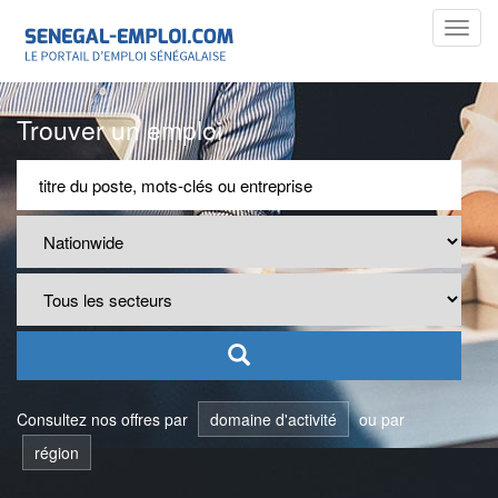
Toggl
navig
Trouver un emploi
Consultez nos offres par
domaine d'activité
ou par
région