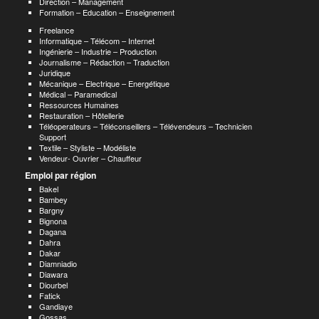
Direction – Management
Formation – Education – Enseignement
Freelance
Informatique – Télécom – Internet
Ingénierie – Industrie – Production
Journalisme – Rédaction – Traduction
Juridique
Mécanique – Electrique – Energétique
Médical – Paramedical
Ressources Humaines
Restauration – Hôtellerie
Téléoperateurs – Téléconseillers – Télévendeurs – Technicien
Support
Textile – Styliste – Modéliste
Vendeur- Ouvrier – Chauffeur
Emploi par région
Bakel
Bambey
Bargny
Bignona
Dagana
Dahra
Dakar
Diamniadio
Diawara
Diourbel
Fatick
Gandiaye
Gossas