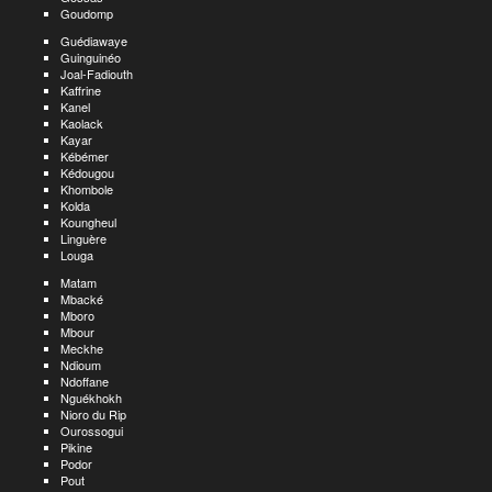
Goudomp
Guédiawaye
Guinguinéo
Joal-Fadiouth
Kaffrine
Kanel
Kaolack
Kayar
Kébémer
Kédougou
Khombole
Kolda
Koungheul
Linguère
Louga
Matam
Mbacké
Mboro
Mbour
Meckhe
Ndioum
Ndoffane
Nguékhokh
Nioro du Rip
Ourossogui
Pikine
Podor
Pout