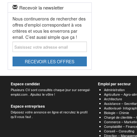
Recevoir la newsletter
Nous continuerons de rechercher des
offres d'emploi correspondant à vos
critères et vous les enverrons par
email. C’est aussi simple que ça !
Saisissez
votre
adresse
email
RECEVOIR LES OFFRES
Espace candidat
Emploi par secteur
Plusieurs CV sont consultés chaque jour sur senegal-
Administration
emploi.com . Ajoutez le vôtre !
Agriculture – Agro-ali
Architecture
Assistance – Secrétar
Espace entreprises
Audiovisuel- Infograp
Déposez votre annonce en ligne et recrutez le profil
Biologie – Chimie
qu’il vous faut .
Chargé de clientèle –
Commerce – Marketin
Comptabilité – Finance
Conseil – Consulting
Direction – Manageme