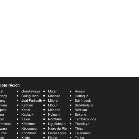
 par région
el
Guédiawaye
Matam
Rosso
mbey
Guinguinéo
Mbacké
Rufisque
rgny
Joal-Fadiouth
Mboro
Saint-Louis
nona
Kaffrine
Mbour
Sébikhotane
gana
Kanel
Meckhe
Sédhiou
hra
Kaolack
Ndioum
Sokone
kar
Kayar
Ndoffane
Tambacounda
mniadio
Kébémer
Nguékhokh
Thiadiaye
wara
Kédougou
Nioro du Rip
Thiès
urbel
Khombole
Ourossogui
Tivaouane
ick
Kolda
Pikine
Touba