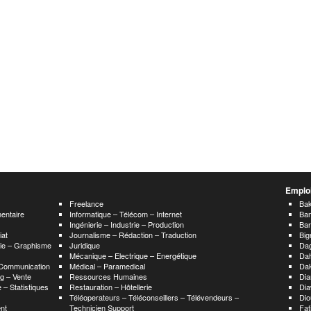
Emploi
Freelance
Bak
mentaire
Informatique – Télécom – Internet
Ba
Ingénierie – Industrie – Production
Ba
iat
Journalisme – Rédaction – Traduction
Big
hie – Graphisme
Juridique
Da
Mécanique – Electrique – Energétique
Da
 Communication
Médical – Paramedical
Da
g – Vente
Ressources Humaines
Dia
 – Statistiques
Restauration – Hôtellerie
Dia
Téléoperateurs – Téléconseillers – Télévendeurs –
Dio
nt
Technicien Support
Fat