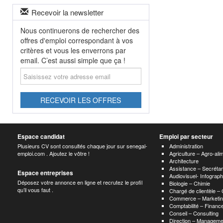
Recevoir la newsletter
Nous continuerons de rechercher des
offres d'emploi correspondant à vos
critères et vous les enverrons par
email. C’est aussi simple que ça !
Saisissez
votre
adresse
email
RECEVOIR LES OFFRES
Espace candidat
Emploi par secteur
Plusieurs CV sont consultés chaque jour sur senegal-
Administration
emploi.com . Ajoutez le vôtre !
Agriculture – Agro-ali
Architecture
Assistance – Secrétar
Espace entreprises
Audiovisuel- Infograp
Déposez votre annonce en ligne et recrutez le profil
Biologie – Chimie
qu’il vous faut .
Chargé de clientèle –
Commerce – Marketin
Comptabilité – Finance
Conseil – Consulting
Direction – Manageme