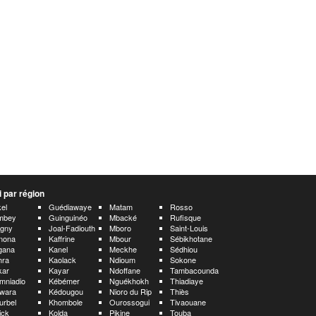
 par région
el
Guédiawaye
Matam
Rosso
mbey
Guinguinéo
Mbacké
Rufisque
rgny
Joal-Fadiouth
Mboro
Saint-Louis
nona
Kaffrine
Mbour
Sébikhotane
gana
Kanel
Meckhe
Sédhiou
hra
Kaolack
Ndioum
Sokone
kar
Kayar
Ndoffane
Tambacounda
mniadio
Kébémer
Nguékhokh
Thiadiaye
wara
Kédougou
Nioro du Rip
Thiès
urbel
Khombole
Ourossogui
Tivaouane
ick
Kolda
Pikine
Touba