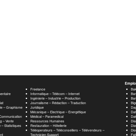
Emploi
Freelance
Bak
mentaire
Informatique – Télécom – Internet
Ba
Ingénierie – Industrie – Production
Ba
iat
Journalisme – Rédaction – Traduction
Big
hie – Graphisme
Juridique
Da
Mécanique – Electrique – Energétique
Da
 Communication
Médical – Paramedical
Da
g – Vente
Ressources Humaines
Dia
 – Statistiques
Restauration – Hôtellerie
Dia
Téléoperateurs – Téléconseillers – Télévendeurs –
Dio
nt
Technicien Support
Fat