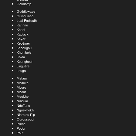
Goudomp
Guédiawaye
Guinguinéo
Joal-Fadiouth
Kaffrine
Kanel
Kaolack
Kayar
Kébémer
Kédougou
Khombole
Kolda
Koungheul
Linguère
Louga
Matam
Mbacké
Mboro
Mbour
Meckhe
Ndioum
Ndoffane
Nguékhokh
Nioro du Rip
Ourossogui
Pikine
Podor
Pout