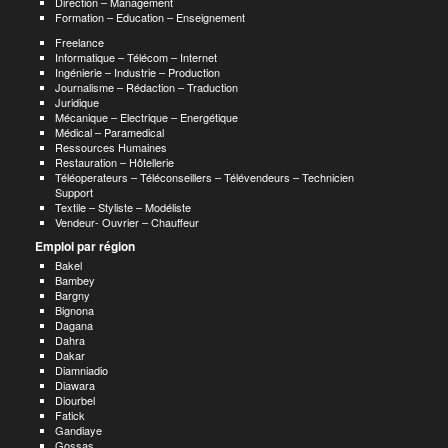
Direction – Management
Formation – Education – Enseignement
Freelance
Informatique – Télécom – Internet
Ingénierie – Industrie – Production
Journalisme – Rédaction – Traduction
Juridique
Mécanique – Electrique – Energétique
Médical – Paramedical
Ressources Humaines
Restauration – Hôtellerie
Téléoperateurs – Téléconseillers – Télévendeurs – Technicien
Support
Textile – Styliste – Modéliste
Vendeur- Ouvrier – Chauffeur
Emploi par région
Bakel
Bambey
Bargny
Bignona
Dagana
Dahra
Dakar
Diamniadio
Diawara
Diourbel
Fatick
Gandiaye
Gossas