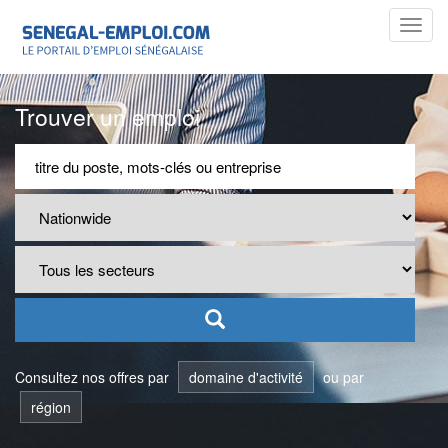
Toggl
navig
Trouver un emploi
Consultez nos offres par
domaine d'activité
ou par
région