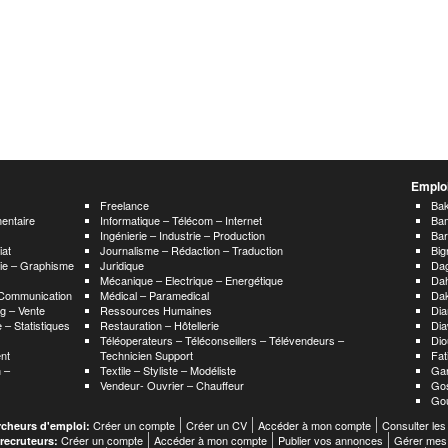
Emploi
Freelance
Bak
mentaire
Informatique – Télécom – Internet
Ba
Ingénierie – Industrie – Production
Ba
iat
Journalisme – Rédaction – Traduction
Big
hie – Graphisme
Juridique
Da
Mécanique – Electrique – Energétique
Da
 Communication
Médical – Paramedical
Da
g – Vente
Ressources Humaines
Dia
 – Statistiques
Restauration – Hôtellerie
Dia
Téléoperateurs – Téléconseillers – Télévendeurs –
Dio
nt
Technicien Support
Fat
 –
Textile – Styliste – Modéliste
Ga
Vendeur- Ouvrier – Chauffeur
Go
Go
Créer un compte
Créer un CV
Accéder à mon compte
Consulter les
rcheurs d'emploi:
Créer un compte
Accéder à mon compte
Publier vos annonces
Gérer mes
 recruteurs: