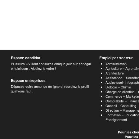
Espace candidat
Emploi par secteur
Plusieurs CV sont consultés chaque jour sur senegal-
Administration
emploi.com . Ajoutez le vôtre !
Agriculture – Agro-ali
Architecture
Assistance – Secrétar
Espace entreprises
Audiovisuel- Infograp
Déposez votre annonce en ligne et recrutez le profil
Biologie – Chimie
qu’il vous faut .
Chargé de clientèle –
Commerce – Marketin
Comptabilité – Finance
Conseil – Consulting
Direction – Manageme
Formation – Education
Enseignement
Pour les che
Pour les