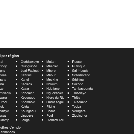
 par région
el
Guédiawaye
Matam
Rosso
mbey
Guinguinéo
Mbacké
Rufisque
rgny
Joal-Fadiouth
Mboro
Saint-Louis
nona
Kaffrine
Mbour
Sébikhotane
gana
Kanel
Meckhe
Sédhiou
hra
Kaolack
Ndioum
Sokone
kar
Kayar
Ndoffane
Tambacounda
mniadio
Kébémer
Nguékhokh
Thiadiaye
wara
Kédougou
Nioro du Rip
Thiès
urbel
Khombole
Ourossogui
Tivaouane
ick
Kolda
Pikine
Touba
ndiaye
Koungheul
Podor
Vélingara
ssas
Linguère
Pout
Ziguinchor
udomp
Louga
Richard-Toll
 offres d'emploi
 annonces