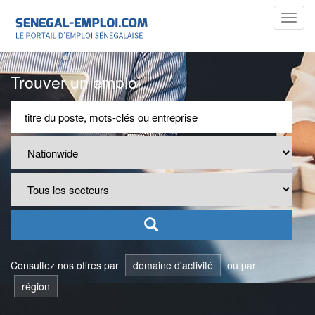
Toggl
navig
Trouver un emploi
Consultez nos offres par
domaine d'activité
ou par
région