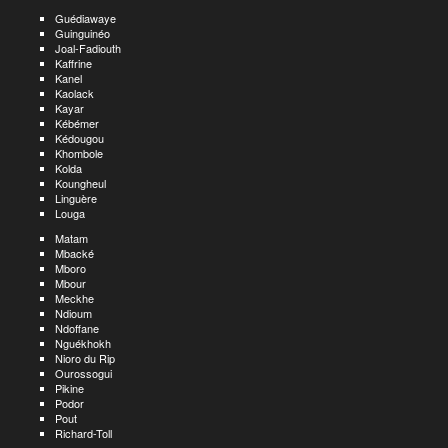
Guédiawaye
Guinguinéo
Joal-Fadiouth
Kaffrine
Kanel
Kaolack
Kayar
Kébémer
Kédougou
Khombole
Kolda
Koungheul
Linguère
Louga
Matam
Mbacké
Mboro
Mbour
Meckhe
Ndioum
Ndoffane
Nguékhokh
Nioro du Rip
Ourossogui
Pikine
Podor
Pout
Richard-Toll