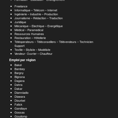
Freelance
Informatique – Télécom – Internet
Ingénierie – Industrie – Production
Journalisme – Rédaction – Traduction
Juridique
Mécanique – Electrique – Energétique
Médical – Paramedical
Ressources Humaines
Restauration – Hôtellerie
Téléoperateurs – Téléconseillers – Télévendeurs – Technicien
Support
Textile – Styliste – Modéliste
Vendeur- Ouvrier – Chauffeur
Emploi par région
Bakel
Bambey
Bargny
Bignona
Dagana
Dahra
Dakar
Diamniadio
Diawara
Diourbel
Fatick
Gandiaye
Gossas
Goudomp